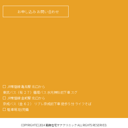
お申し込み お問い合わせ
JR常磐線 亀有駅 北口から
東武バス（有 ２７）循環バス 水元神社前下車 スグ
JR常磐線 金町駅 北口から
京成バス（金 ６２） リブレ京成前下車 徒歩５分 ライフそば
駐車場3台完備
COPYRIGHT(C)2014 葛飾在宅ケアクリニック ALL RIGHTS RESERVED.