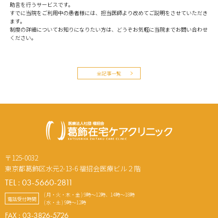
助言を行うサービスです。
すでに当院をご利用中の患者様には、担当医師より改めてご説明をさせていただき
ます。
制度の詳細についてお知りになりたい方は、どうぞお気軽に当院までお問い合わせ
ください。
全記事一覧
〒125-0032
東京都葛飾区水元2-13-6 福招会医療ビル２階
TEL : 03-5660-2811
( 月・火・木・金 ) 9時～12時、14時～18時
電話受付時間
( 水・土 ) 9時～12時
FAX : 03-3826-5726